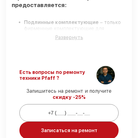
предоставляется:
Подлинные комплектующие
– только
фирменные комплектующие для
восстановления вышивальных машин.
Развернуть
Сертифицированные инженеры
–
мастера проходят строгий отбор и
регулярное обучение.
Точные сроки выполнения
–
гарантируем завершение
восстановления без задержек.
Есть вопросы по ремонту
Официальная гарантия
–
техники Pfaff ?
восстановление проводится с
соблюдением гарантийных обязательств.
Запишитесь на ремонт и получите
скидку -25%
Гарантии на восстановление
вышивальных машин:
Записаться на ремонт
80%
заказов закрываем при клиенте