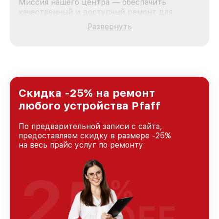
Миссия нашего центра — обеспечить
качественный и доступный ремонт для
каждого пользователя продукции Pfaff, вне
Развернуть
зависимости от сложности поломки. Мы
стремимся к тому, чтобы каждый клиент был
удовлетворен скоростью и качеством
предоставляемых услуг. Наша цель — стать
лучшим сервисным центром Pfaff в городе
Казани, постоянно повышая уровень доверия
и лояльности наших клиентов.
Скидка -25% на ремонт
любого устройства Pfaff
По предварительной записи с сайта,
предоставляем скидку в размере -25%
на весь прайс услуг по ремонту
25
%
OFF