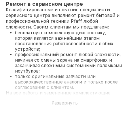
Ремонт в сервисном центре
Квалифицированные и опытные специалисты
сервисного центра выполняют ремонт бытовой и
профессиональной техники Pfaff любой
сложности. Своим клиентам мы предлагаем:
бесплатную комплексную диагностику,
которая является важнейшим этапом
восстановления работоспособности любых
устройств;
профессиональный ремонт любой сложности,
начиная со смены экрана на смартфонах и
заканчивая сложными системными поломками
ноутбуков;
только оригинальные запчасти или
высококачественные аналоги и только после
согласования с клиентом.
На все работы и замененные комплектующие
предоставляется длительная гарантия. В случае
Развернуть
поломки по условиям гарантии, мы бесплатно
исправим ситуацию.
Наши преимущества
Преимуществами нашего сервисного центра Pfaff
в Казани являются: